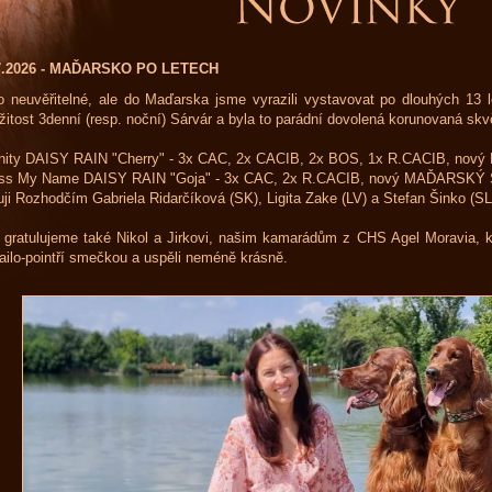
.7.2026 - MAĎARSKO PO LETECH
o neuvěřitelné, ale do Maďarska jsme vyrazili vystavovat po dlouhých 13 l
ežitost 3denní (resp. noční) Sárvár a byla to parádní dovolená korunovaná sk
rnity DAISY RAIN "Cherry" - 3x CAC, 2x CACIB, 2x BOS, 1x R.CACIB, no
ss My Name DAISY RAIN "Goja" - 3x CAC, 2x R.CACIB, nový MAĎARSKÝ 
ji Rozhodčím Gabriela Ridarčíková (SK), Ligita Zake (LV) a Stefan Šinko (SL
gratulujeme také Nikol a Jirkovi, našim kamarádům z CHS Agel Moravia, kt
ailo-pointří smečkou a uspěli neméně krásně.