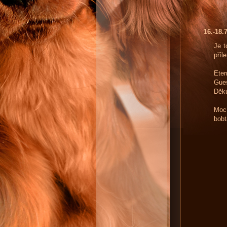
16.-18
Je t
příl
Ete
Gue
Děku
Moc 
bobt