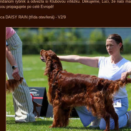
nďanům rybník a odvezla si Klubovou vítězku. Děkujeme, Luci, že naši ma
kou propagujete po celé Evropě!
ca DAISY RAIN (třída otevřená) - V2/9