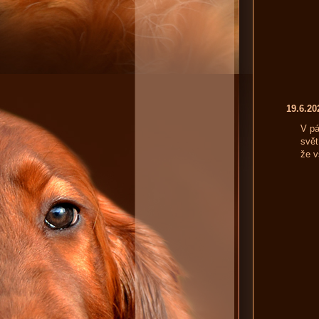
19.6.2
V pá
svět
že v