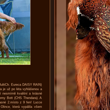
(MultiCh. Eureca DAISY RAIN)
a je už po léta vyhlášenou a
 nesmírně kvalitní a krásné
eremy Bott (CHS Thendara). A
žasné 2.místo z 9 fen! Lucce
 Olince, která vypálila všem