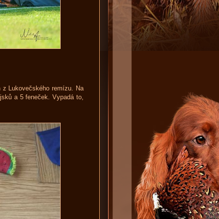
vin z Lukovečského remízu. Na
jsků a 5 feneček. Vypadá to,