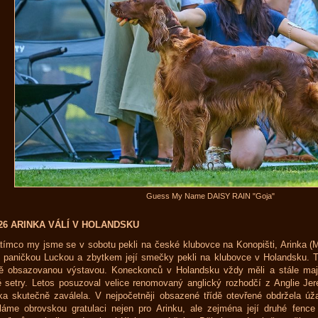
Guess My Name DAISY RAIN "Goja"
026 ARINKA VÁLÍ V HOLANDSKU
tímco my jsme se v sobotu pekli na české klubovce na Konopišti, Arinka 
 paničkou Luckou a zbytkem její smečky pekli na klubovce v Holandsku. T
ě obsazovanou výstavou. Koneckonců v Holandsku vždy měli a stále mají
é setry. Letos posuzoval velice renomovaný anglický rozhodčí z Anglie J
ka skutečně zaválela. V nejpočetněji obsazené třídě otevřené obdržela ú
láme obrovskou gratulaci nejen pro Arinku, ale zejména její druhé fence