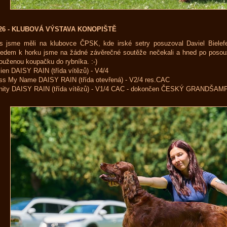
026 - KLUBOVÁ VÝSTAVA KONOPIŠTĚ
s jsme měli na klubovce ČPSK, kde irské setry posuzoval Daviel Biele
edem k horku jsme na žádné závěrečné soutěže nečekali a hned po posou
ouženou koupačku do rybníka. :-)
en DAISY RAIN (třída vítězů) - V4/4
s My Name DAISY RAIN (třída otevřená) - V2/4 res.CAC
nity DAISY RAIN (třída vítězů) - V1/4 CAC - dokončen ČESKÝ GRANDŠAMP