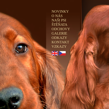
NOVINKY
O NÁS
NAŠI PSI
ŠTĚŇATA
ODCHOVY
GALERIE
ODKAZY
KONTAKT
VZKAZY