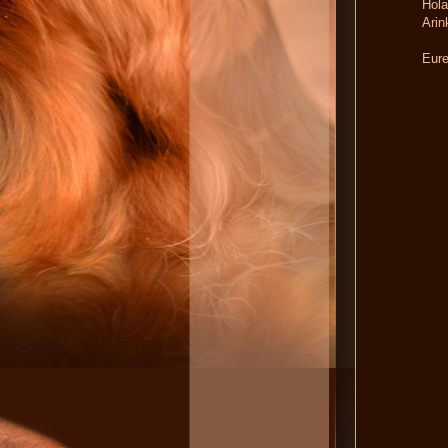
Hola
Arin
Eure