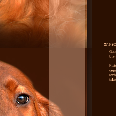
27.6.2
Gues
Eter
Klat
orga
rozh
také