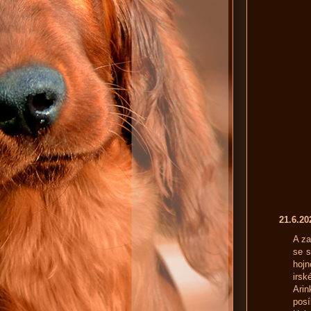
21.6.2
A za
se s
hojn
irsk
Arin
posí