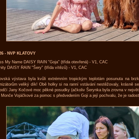
026 - NVP KLATOVY
s My Name DAISY RAIN "Goja" (třída otevřená) - V1, CAC
nity DAISY RAIN "Šery" (třída vítězů) - V1, CAC
ovská výstava byla kvůli extrémním tropickým teplotám posunuta na brzké
nizátorům veliký dík! Obě holky si na ranní vstávání nestěžovaly, krásně s
odčí Jany Kočové moc pěkné posudky (ačkoliv Šerynka byla zrovna v největš
 Monče Vojáčkové za pomoc s předvedením Goji a její pochvalu, že je radost j