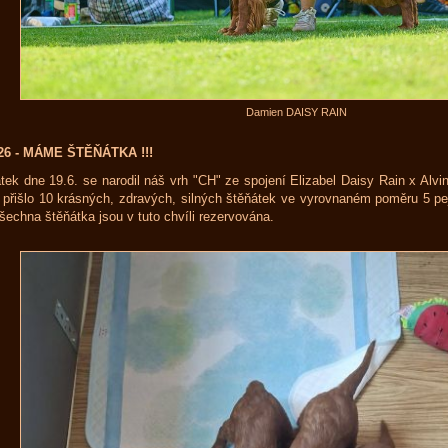
Damien DAISY RAIN
026 - MÁME ŠTĚŇÁTKA !!!
tek dne 19.6. se narodil náš vrh "CH" ze spojení Elizabel Daisy Rain x Al
 přišlo 10 krásných, zdravých, silných štěňátek ve vyrovnaném poměru 5 pe
šechna štěňátka jsou v tuto chvíli rezervována.