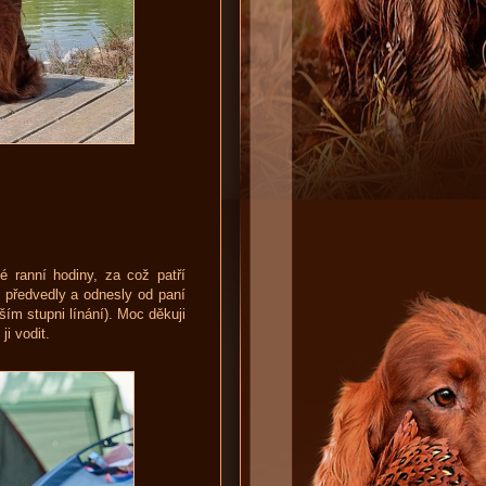
 ranní hodiny, za což patří
e předvedly a odnesly od paní
ím stupni línání). Moc děkuji
i vodit.