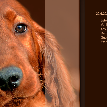
20.6.2
Leto
Vzhl
zasl
Dami
Gues
Eter