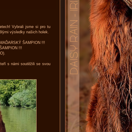
etech! Vybrali jsme si pro tu
vělými výsledky našich holek.
vý MAĎARSKÝ ŠAMPION !!!
ŠAMPION !!!
O).
eří s námi soutěžili se svou