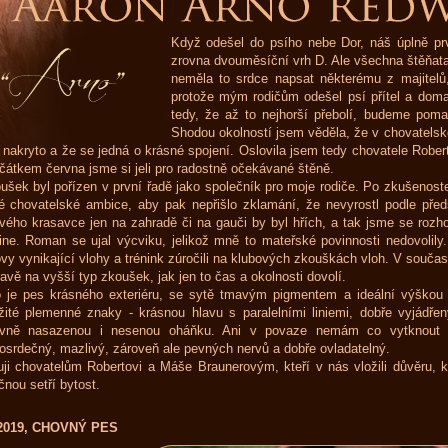
Když odešel do psího nebe Dor, náš úplně pr
zrovna dvouměsíční vrh D. Ale všechna štěňata
neměla to srdce napsat některému z majitelů
protože mým rodičům odešel psí přítel a dom
tedy, že až to nejhorší přebolí, budeme pomal
Shodou okolností jsem věděla, že v chovatels
 nakryto a že se jedná o krásné spojení. Oslovila jsem tedy chovatele Rober
čátkem června jsme si jeli pro radostně očekávané štěně.
ušek byl pořízen v první řadě jako společník pro moje rodiče. Po zkušenos
é chovatelské ambice, aby pak nepřišlo zklamání, že nevyrostl podle předs
vého krasavce jen na zahradě či na gauči by byl hřích, a tak jsme se rozh
ne. Roman se ujal výcviku, jelikož mně to mateřské povinnosti nedovolily.
vy vynikající vlohy a trénink zúročili na klubových zkouškách vloh. V součas
ravě na vyšší typ zkoušek, jak jen to čas a okolnosti dovolí.
 je pes krásného exteriéru, se sytě tmavým pigmentem a ideální výško
žité plemenné znaky - krásnou hlavu s paralelními liniemi, dobře vyjádře
ávně nasazenou i nesenou oháňku. Ani v povaze nemám co vytknout -
osrdečný, mazlivý, zároveň ale pevných nervů a dobře ovladatelný.
ji chovatelům Robertovi a Máše Braunerovým, kteří v nás vložili důvěru, k
čnou setří bytost.
. 2019, CHOVNÝ PES