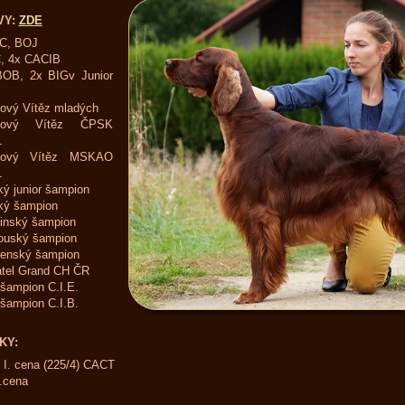
VY:
ZDE
C, BOJ
, 4x CACIB
BOB, 2x BIGv Junior
ový Vítěz mladých
bový Vítěz ČPSK
1
bový Vítěz MSKAO
1
ý junior šampion
ký šampion
inský šampion
ouský šampion
venský šampion
tel Grand CH ČR
ršampion C.I.E.
ršampion C.I.B.
KY:
I. cena (225/4) CACT
.cena