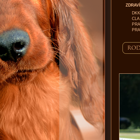
ZDRAVÍ
DKK
CLAD
PRA 
PRA 