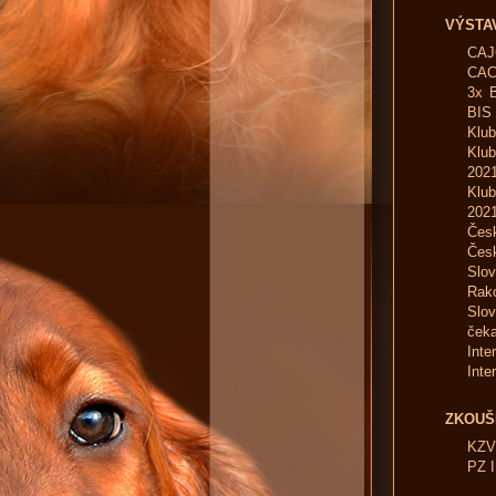
VÝSTA
CAJ
CAC
3x 
BIS
Klub
Klu
202
Klu
202
Česk
Čes
Slov
Rak
Slo
čeka
Inte
Inte
ZKOUŠ
KZV 
PZ I