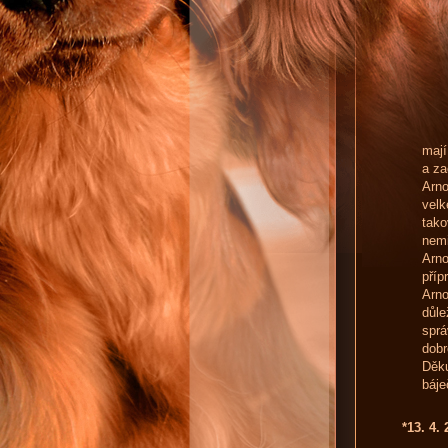
mají
a za
Arno
velk
tako
nemi
Arno
příp
Arno
důle
spr
dobr
Děku
báje
*13. 4