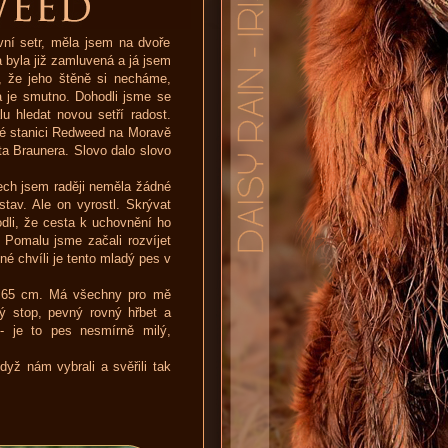
vní setr, měla jsem na dvoře
 byla již zamluvená a já jsem
, že jeho štěně si necháme,
a je smutno. Dohodli jsme se
u hledat novou setří radost.
ké stanici Redweed na Moravě
ta Braunera. Slovo dalo slovo
tech jsem raději neměla žádné
tav. Ale on vyrostl. Skrývat
odli, že cesta k uchovnění ho
 Pomalu jsme začali rozvíjet
né chvíli je tento mladý pes v
u 65 cm. Má všechny pro mě
ný stop, pevný rovný hřbet a
 je to pes nesmírně milý,
dyž nám vybrali a svěřili tak