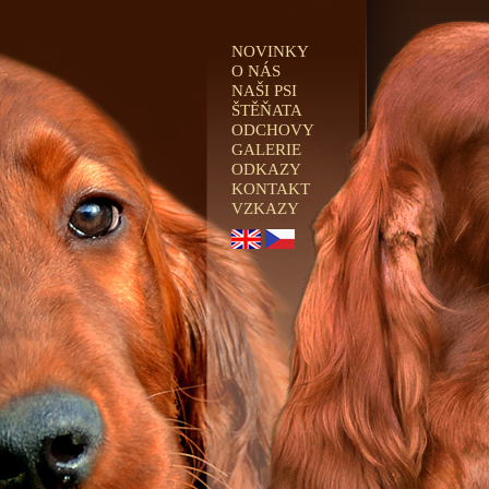
NOVINKY
O NÁS
NAŠI PSI
ŠTĚŇATA
ODCHOVY
GALERIE
ODKAZY
KONTAKT
VZKAZY