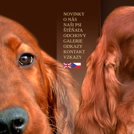
NOVINKY
O NÁS
NAŠI PSI
ŠTĚŇATA
ODCHOVY
GALERIE
ODKAZY
KONTAKT
VZKAZY