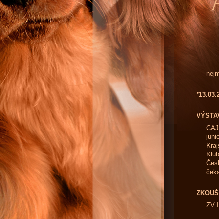
nejm
*13.03
VÝSTA
CAJ
juni
Kraj
Klub
Česk
čeka
ZKOUŠ
ZV I