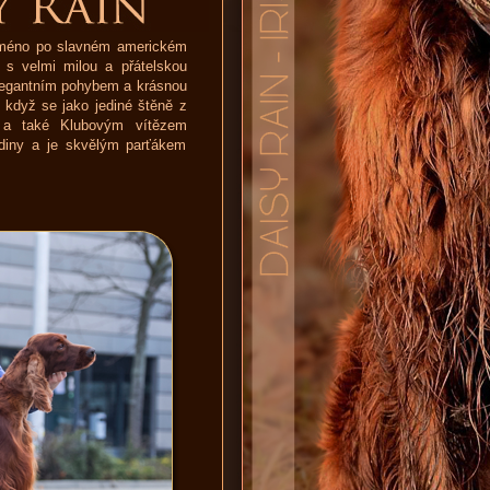
 jméno po slavném americkém
a s velmi milou a přátelskou
elegantním pohybem a krásnou
, když se jako jediné štěně z
y a také Klubovým vítězem
diny a je skvělým parťákem