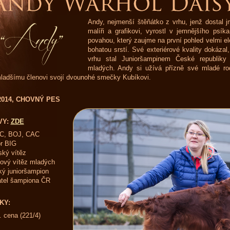
Andy, nejmenší štěňátko z vrhu, jenž dostal
malíři a grafikovi, vyrostl v jemnějšího psík
povahou, který zaujme na první pohled velmi 
bohatou srstí. Své exteriérové kvality dokázal
vrhu stal Junioršampinem České republik
mladých. Andy si užívá přízně své mladé ro
ladšímu členovi svojí dvounohé smečky Kubíkovi.
.2014, CHOVNÝ PES
VY:
ZDE
C, BOJ, CAC
or BIG
ský vítěz
ový vítěz mladých
ý junioršampion
tel šampiona ČR
KY:
. cena (221/4)