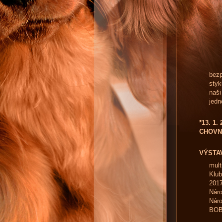
bezp
styk
naši
jedn
*13. 1.
CHOVN
VÝSTA
mul
Klu
201
Náro
Náro
BO