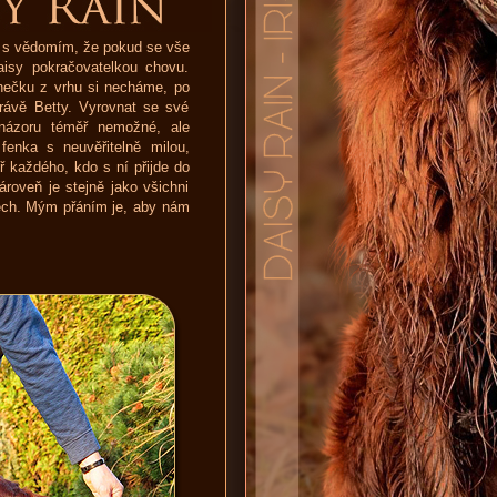
u s vědomím, že pokud se vše
aisy pokračovatelkou chovu.
enečku z vrhu si necháme, po
rávě Betty. Vyrovnat se své
názoru téměř nemožné, ale
fenka s neuvěřitelně milou,
 každého, kdo s ní přijde do
roveň je stejně jako všichni
onech. Mým přáním je, aby nám