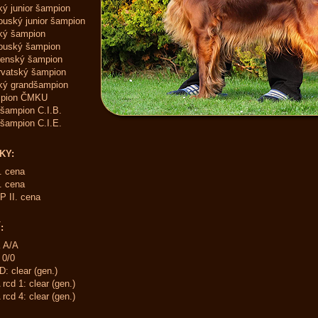
ý junior šampion
uský junior šampion
ký šampion
ouský šampion
venský šampion
vatský šampion
ký grandšampion
pion ČMKU
ršampion C.I.B.
ršampion C.I.E.
KY:
. cena
. cena
 II. cena
:
 A/A
 0/0
: clear (gen.)
rcd 1: clear (gen.)
rcd 4: clear (gen.)