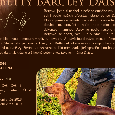
Betynku jsme si nechali z našeho druhého vrh
splní podle našich představ, stane se po D
Dlouho jsme se nemohli rozhodnout, kterou f
dlouhém rozhodování si naše srdce získala p
dokonalé mamince Daisy je podle našeho 
Betynka se snaží, seč jí síly stačí. Je to 
roblémovou, jemnou a mazlivou povahou. A právě tou dokáže okouzlit téměř
u. Stejně jako její máma Daisy je i Betty několikanásobnou šampionkou, zá
 psi aktivně využívána v myslivosti a dělá nám vynikající společnici na h
ou dala tak krásné a šikovné potomstvo, jako její máma Daisy.
 2016
Á FENA
VY:
ZDE
ti CAC, CACIB
bový vítěz ČPSK
7
dní vítěz 2018
dní vítěz 2019
B