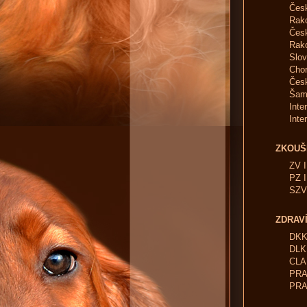
Česk
Rako
Čes
Rak
Slo
Chor
Čes
Šam
Inte
Inte
ZKOUŠ
ZV I
PZ I
SZVP
ZDRAVÍ
DKK
DLK
CLAD
PRA 
PRA 