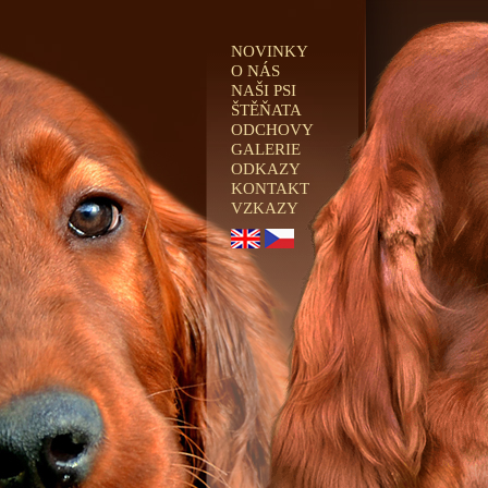
NOVINKY
O NÁS
NAŠI PSI
ŠTĚŇATA
ODCHOVY
GALERIE
ODKAZY
KONTAKT
VZKAZY