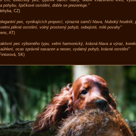
 pohybu, špičkové osrstění, dobře se prezentuje."
Nehyba, CZ)
elegantní pes, vynikajících proporcí, výrazná samčí hlava, hluboký hrudník, p
 velmi pěkné osrstění, volný prostorný pohyb, sebejisté, milé povahy"
ens, AT)
raktivní pes výborného typu, velmi harmonický, krásná hlava a výraz, korektn
aúhlení, ocas správně nasazen a nesen, vydatný pohyb, krásné osrstění"
Fintorová, SK)