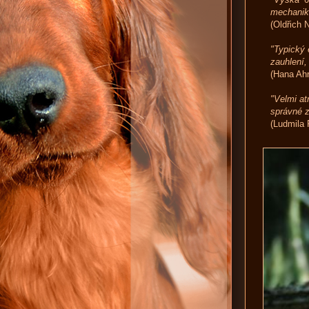
mechanika
(Oldřich 
"Typický 
zauhlení,
(Hana Ahr
"Velmi at
správné z
(Ludmila 