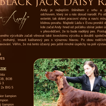
Andy je nejlepším štěnětem z vrhu a pr
odchovem, který se u nás dosud narodil. Po ob
exteriér, tak dobré pracovní vlohy a navíc mír
klidnou povahu. Majitelé Láďa s Evou pronikli
kde začal Andy hned od počátku sbírat jeden ú
v přesvědčení, že to bude nadějný pes. Post
eného výcvikáře začali věnovat také loveckému výcviku a dosáhli společn
ý, mohutný, tmavě kaštanový pes s výraznou hlavou. Po obou rodičích 
avování. Věřím, že má tento úžasný pes ještě mnohé úspěchy na poli výsta
6
PES
:
ZDE
ítěz
CIB, BOB
G 3
 2x BIG 5
ior šampion
mpion
ý šampion