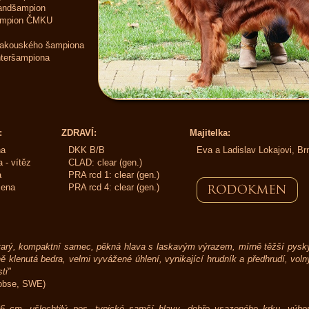
andšampion
ampion ČMKU
Rakouského šampiona
nteršampiona
:
ZDRAVÍ:
Majitelka:
na
DKK B/B
Eva a Ladislav Lokajovi, Br
 - vítěz
CLAD: clear (gen.)
a
PRA rcd 1: clear (gen.)
cena
PRA rcd 4: clear (gen.)
tarý, kompaktní samec, pěkná hlava s laskavým výrazem, mírně těžší pysky,
rně klenutá bedra, velmi vyvážené úhlení, vynikající hrudník a předhrudí, voln
sti"
Jobse, SWE)
6 cm, ušlechtilý pes, typické samčí hlavy, dobře vsazeného krku, výborn