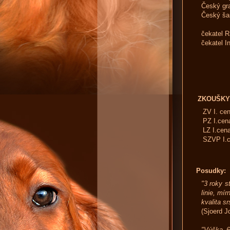
Český gr
Český š
čekatel 
čekatel I
ZKOUŠKY
ZV I. ce
PZ I.cena
LZ I.cen
SZVP I.
Posudky:
"3 roky s
linie, mí
kvalita sr
(Sjoerd 
"Výška 6