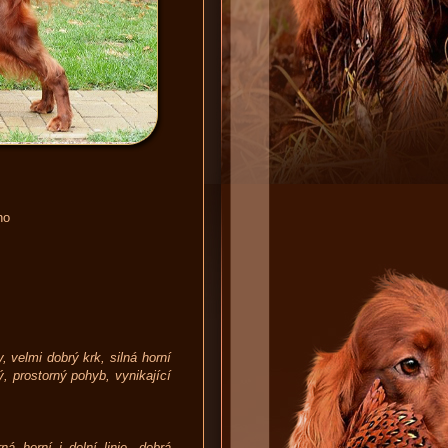
no
 velmi dobrý krk, silná horní
ý, prostorný pohyb, vynikající
á horní i dolní linie, dobrá