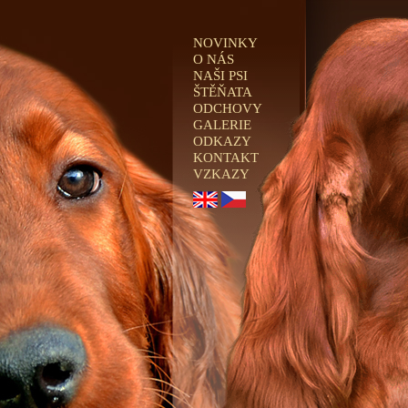
NOVINKY
O NÁS
NAŠI PSI
ŠTĚŇATA
ODCHOVY
GALERIE
ODKAZY
KONTAKT
VZKAZY