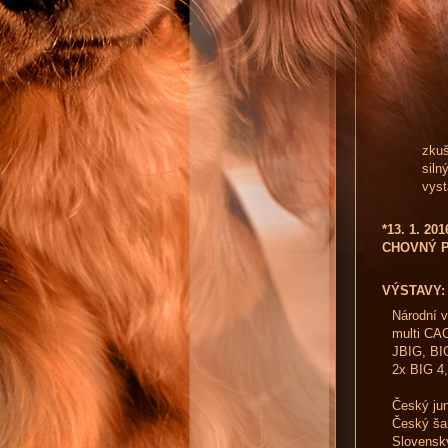
zkuš
siln
vyst
*13. 1. 201
CHOVNÝ 
VÝSTAVY
Národní v
multi CA
JBIG, BI
2x BIG 4,
Český jun
Český ša
Slovensk