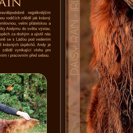
avděpodobně nejpěknějším
ou rodičích zdědil jak krásný
umilovnou, velmi přátelskou a
 díky Andymu do světa výstav,
spěch za druhým a ujistil nás
upně se s Láďou pod vedením
ě krásných úspěchů. Andy je
zdědil vynikající vlohu pro
vním i pracovním před sebou.