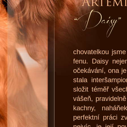
chovatelkou jsme 
fenu. Daisy nej
očekávání, ona je
stala interšampi
složit téměř všec
vášeň, pravidelně
kachny, naháňe
perfektní práci 
nejvíc, je její p