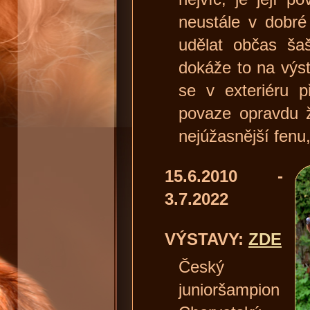
neustále v dobré
udělat občas ša
dokáže to na výst
se v exteriéru p
povaze opravdu 
nejúžasnější fenu
15.6.2010 -
3.7.2022
VÝSTAVY:
ZDE
Český
junioršampion