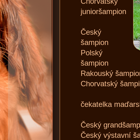
Chorvatský
junioršampion
Český
šampion
Polský
šampion
Rakouský šampio
Chorvatský šamp
čekatelka maďars
Český grandšamp
Český výstavní 