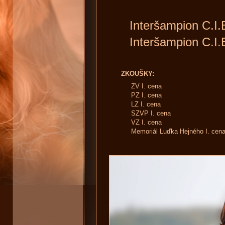
Interšampion C.I.
Interšampion C.I.
ZKOUŠKY:
ZV I. cena
PZ I. cena
LZ I. cena
SZVP I. cena
VZ I. cena
Memoriál Luďka Hejného I. cen