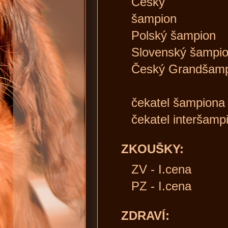
Český
šampion
Polský šampion
Slovenský šampi
Český Grandšamp
čekatel šampion
čekatel interšamp
ZKOUŠKY:
ZV - I.cena
PZ - I.cena
ZDRAVÍ: