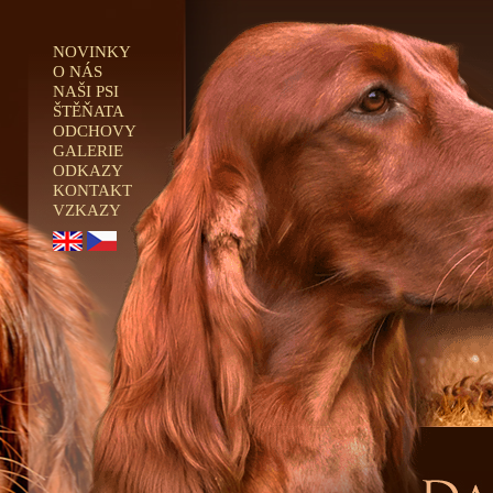
NOVINKY
O NÁS
NAŠI PSI
ŠTĚŇATA
ODCHOVY
GALERIE
ODKAZY
KONTAKT
VZKAZY