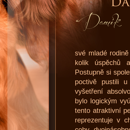
své mladé rodině
kolik úspěchů a
Postupně si spole
poctivě pustili 
vyšetření absolv
bylo logickým vy
tento atraktivní
reprezentuje v 
coby dvojnásobn