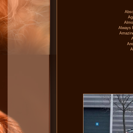
Abso
Ag
Almo
Always 
Amazin
An
A