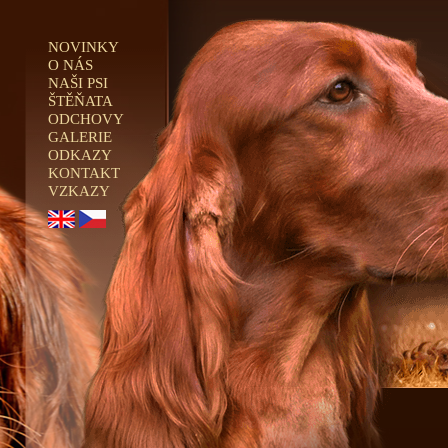
NOVINKY
O NÁS
NAŠI PSI
ŠTĚŇATA
ODCHOVY
GALERIE
ODKAZY
KONTAKT
VZKAZY