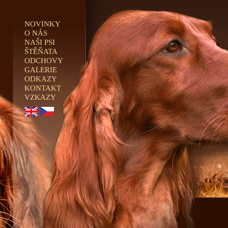
NOVINKY
O NÁS
NAŠI PSI
ŠTĚŇATA
ODCHOVY
GALERIE
ODKAZY
KONTAKT
VZKAZY