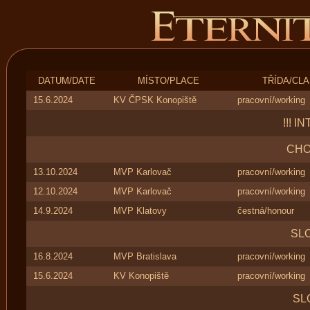
DATUM/DATE
MÍSTO/PLACE
TŘÍDA/CL
15.6.2024
KV ČPSK Konopiště
pracovní/working
!!! I
CHO
13.10.2024
MVP Karlovač
pracovní/working
12.10.2024
MVP Karlovač
pracovní/working
14.9.2024
MVP Klatovy
čestná/honour
SL
16.8.2024
MVP Bratislava
pracovní/working
15.6.2024
KV Konopiště
pracovní/working
SL