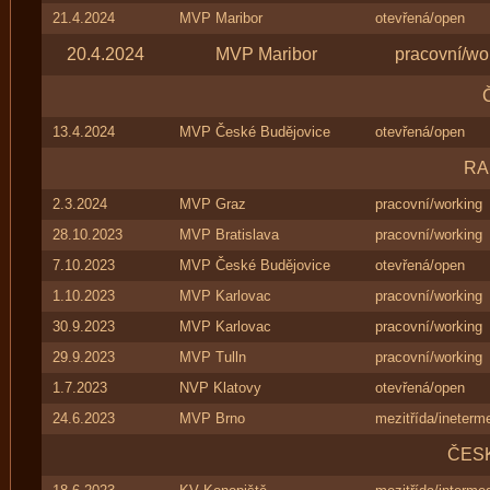
21.4.2024
MVP Maribor
otevřená/open
20.4.2024
MVP Maribor
pracovní/wo
13.4.2024
MVP České Budějovice
otevřená/open
RA
2.3.2024
MVP Graz
pracovní/working
28.10.2023
MVP Bratislava
pracovní/working
7.10.2023
MVP České Budějovice
otevřená/open
1.10.2023
MVP Karlovac
pracovní/working
30.9.2023
MVP Karlovac
pracovní/working
29.9.2023
MVP Tulln
pracovní/working
1.7.2023
NVP Klatovy
otevřená/open
24.6.2023
MVP Brno
mezitřída/ineterm
ČES