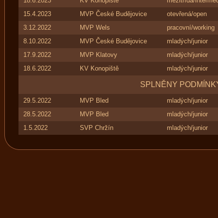
18.6.2023
KV Konopiště
mezitřída/interme
15.4.2023
MVP České Budějovice
otevřená/open
3.12.2022
MVP Wels
pracovní/working
8.10.2022
MVP České Budějovice
mladých/junior
17.9.2022
MVP Klatovy
mladých/junior
18.6.2022
KV Konopiště
mladých/junior
SPLNĚNY PODMÍNKY
29.5.2022
MVP Bled
mladých/junior
28.5.2022
MVP Bled
mladých/junior
1.5.2022
SVP Chržín
mladých/junior