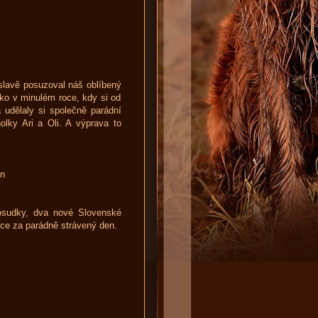
slavě posuzoval náš oblíbený
jako v minulém roce, kdy si od
udělaly si společně parádní
olky Ari a Oli. A výprava to
n
posudky, dva nové Slovenské
cce za parádně strávený den.