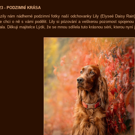
023 - PODZIMNÍ KRÁSA
zily nám nádherné podzimní fotky naší odchovanky Lily (Elyseé Daisy Rain)
e chci o ně s vámi podělit. Lily si pózování a veškerou pozornost spojenou
ala. Děkuji majitelce Lýdii, že se mnou sdílela tuto krásnou sérii, kterou nyní 