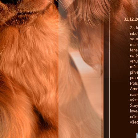
31.12.
Za l
niko
se n
mami
fene
na S
vrhu
měli
přiv
pro 
Pols
Arno
naši
výs
Šery
love
něko
všec