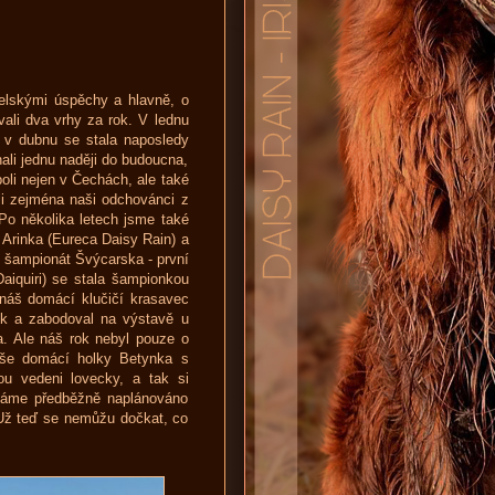
elskými úspěchy a hlavně, o
vali dva vrhy za rok. V lednu
a v dubnu se stala naposledy
ali jednu naději do budoucna,
li nejen v Čechách, ale také
i zejména naši odchovánci z
 Po několika letech jsme také
Arinka (Eureca Daisy Rain) a
ž šampionát Švýcarska - první
aiquiri) se stala šampionkou
náš domácí klučičí krasavec
ek a zabodoval na výstavě u
. Ale náš rok nebyl pouze o
aše domácí holky Betynka s
ou vedeni lovecky, a tak si
 máme předběžně naplánováno
. Už teď se nemůžu dočkat, co