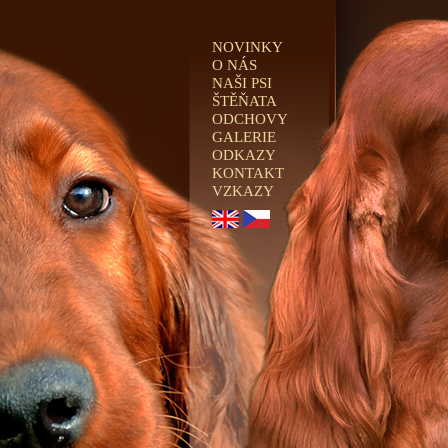
NOVINKY
O NÁS
NAŠI PSI
ŠTĚŇATA
ODCHOVY
GALERIE
ODKAZY
KONTAKT
VZKAZY