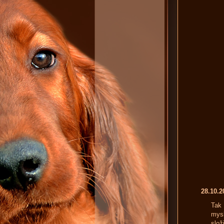
28.10.
Tak 
mysl
slož