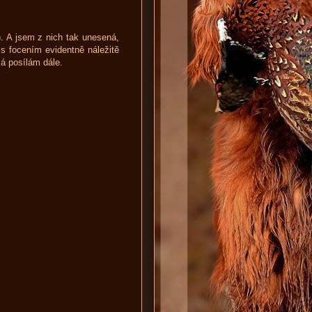
. A jsem z nich tak unesená,
 s focením evidentně náležitě
já posílám dále.