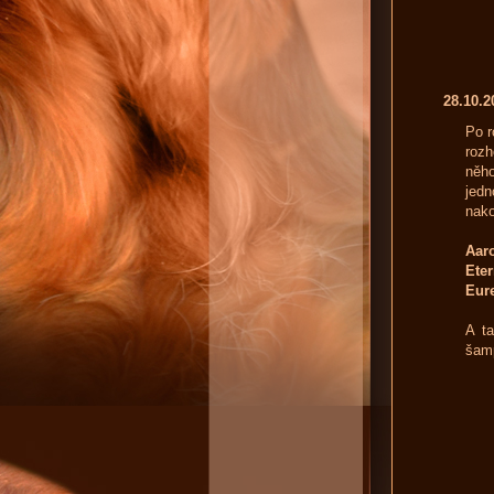
28.10.
Po r
rozh
něho
jedn
nako
Aar
Eter
Eure
A ta
šamp