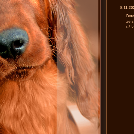
8.11.2
Dora
že s
užív