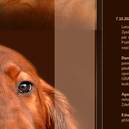
7.10.2
Let
Zpoč
pár 
Potř
sepí
Dam
pani
před
spor
GRA
bud
Aga
neha
Zdeň
Edw
příš