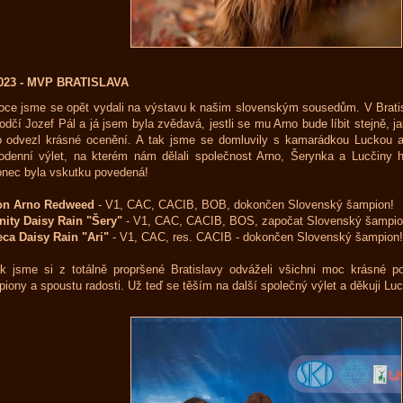
2023 - MVP BRATISLAVA
oce jsme se opět vydali na výstavu k našim slovenským sousedům. V Brati
odčí Jozef Pál a já jsem byla zvědavá, jestli se mu Arno bude líbit stejně, 
 odvezl krásné ocenění. A tak jsme se domluvily s kamarádkou Luckou a 
odenní výlet, na kterém nám dělali společnost Arno, Šerynka a Lucčiny h
nec byla vskutku povedená!
on Arno Redweed
- V1, CAC, CACIB, BOB, dokončen Slovenský šampion!
nity Daisy Rain "Šery"
- V1, CAC, CACIB, BOS, započat Slovenský šampio
ca Daisy Rain "Ari"
- V1, CAC, res. CACIB - dokončen Slovenský šampion!
k jsme si z totálně propršené Bratislavy odváželi všichni moc krásné 
iony a spoustu radosti. Už teď se těším na další společný výlet a děkuji Lu