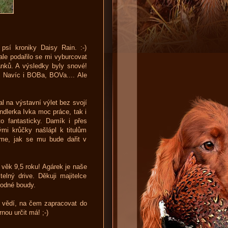
sí kroniky Daisy Rain. :-)
ale podařilo se mi vyburcovat
nků. A výsledky byly snové!
u. Navíc i BOBa, BOVa.... Ale
l na výstavní výlet bez svojí
dlerka Ivka moc práce, tak i
o fantasticky. Damík i přes
mi krůčky našlápl k titulům
e, jak se mu bude dařit v
ěk 9,5 roku! Agárek je naše
lný drive. Děkuji majitelce
rodné boudy.
 vědí, na čem zapracovat do
nou určit má! ;-)