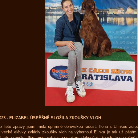
2023 - ELIZABEL ÚSPĚŠNĚ SLOŽILA ZKOUŠKY VLOH
z této zprávy jsem měla upřímně obrovskou radost. Ilona s Elínkou zúro
ivecké elévky zvládly zkoušky vloh na výbornou! Elinka je tak už pátým 
il tyto zkoušky. Ilčo, moc gratuluji a smekám klobouček, že jste to společně 