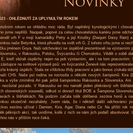
2023 - OHLÉDNUTÍ ZA UPLYNULÝM ROKEM
etošním rokem se ohlédnu moc ráda. Byl naplněný kynologickými i chovat
ho jsme nepřišli. Naopak, poprvé za celou chovatelskou kariéru jsme odcho
arodil vrh F u mojí kamarádky Petry a její Kirušky (Daiquiri Daisy Rain) 
nkou naše Betynka, která přivedla na svět vrh G. Z tohoto vrhu jsme si nech
čku jménem Goya. Naši odchovánci se úspěšně prezentovali na výstavním po
lovensku, v Rakousku, Polsku, Švýcarsku či Chorvatsku. Vědět o sobě dal
 E, kteří sbírali úspěchy nejen na poli výstavním, ale i na tom pracovním.
 zástupce na světové výstavě psů: ve švýcarské Ženevě nás reprezentovala 
ezla krásný úspěch. Stala se vítězkou třídy pracovní a jako bonus získala té
naši CHS. Naše psí rodina se rozrostla o několik nových šampionů: Kira (D
ka a výše zmíněná Ari pak ještě šampionkou Rakouska a Slovenska. Ani 
 nezůstal pozadu. V Rakousku se mu narodil jeden překrásný vrh štěňát
ch slovenských sousedů, odkud si dovezl titul BOB a Šampiona Slovenska
tavách a štěňátkách. Na podzim začala tolik oblíbená sezóna honů a n
nkou skutečně nezahálely. Jsem ráda, že i někteří další odchovánci js
ckou sezónu užíval i Damien, Kira, Agar, Diana nebo Cir. Na příští rok
lik pěkných akcí, tak uvidíme, kolik z nich se nám jich podaří absolvovat
hno nás v příštím roce čeká.