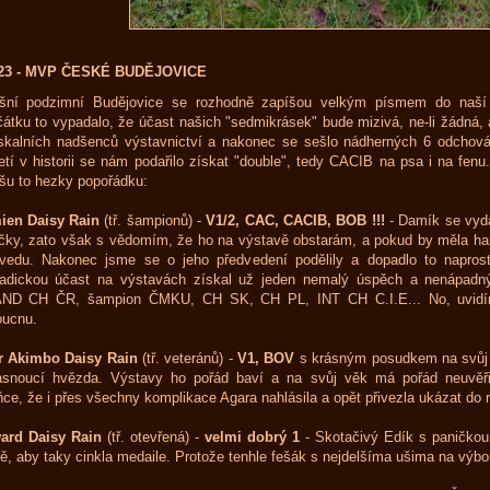
023 - MVP ČESKÉ BUDĚJOVICE
ošní podzimní Budějovice se rozhodně zapíšou velkým písmem do naší p
átku to vypadalo, že účast našich "sedmikrásek" bude mizivá, ne-li žádná, 
skalních nadšenců výstavnictví a nakonec se sešlo nádherných 6 odchová
etí v historii se nám podařilo získat "double", tedy CACIB na psa i na fen
šu to hezky popořádku:
ien Daisy Rain
(tř. šampionů) -
V1/2, CAC, CACIB, BOB !!!
- Damík se vyda
čky, zato však s vědomím, že ho na výstavě obstarám, a pokud by měla han
vedu. Nakonec jsme se o jeho předvedení podělily a dopadlo to naprost
adickou účast na výstavách získal už jeden nemalý úspěch a nenápadný
ND CH ČR, šampion ČMKU, CH SK, CH PL, INT CH C.I.E... No, uvidím
oucnu.
r Akimbo Daisy Rain
(tř. veteránů) -
V1, BOV
s krásným posudkem na svůj v
snoucí hvězda. Výstavy ho pořád baví a na svůj věk má pořád neuvěřite
ce, že i přes všechny komplikace Agara nahlásila a opět přivezla ukázat do 
ard Daisy Rain
(tř. otevřená) -
velmi dobrý 1
- Skotačivý Edík s paničkou
tě, aby taky cinkla medaile. Protože tenhle fešák s nejdelšíma ušima na výbor