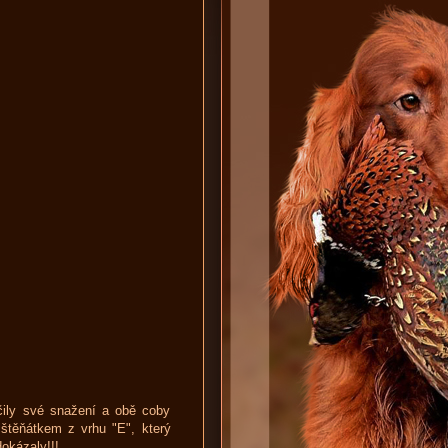
čily své snažení a obě coby
štěňátkem z vrhu "E", který
dokázaly!!!