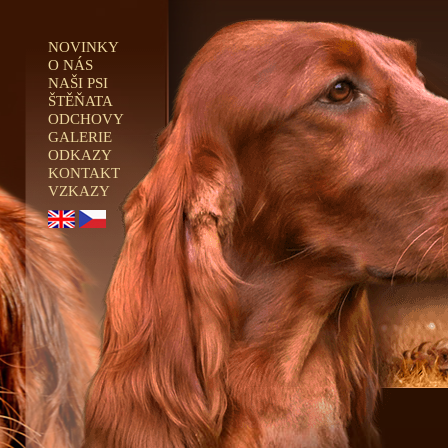
NOVINKY
O NÁS
NAŠI PSI
ŠTĚŇATA
ODCHOVY
GALERIE
ODKAZY
KONTAKT
VZKAZY