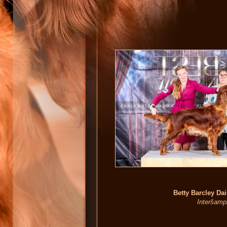
Betty Barcley Da
Interšampi